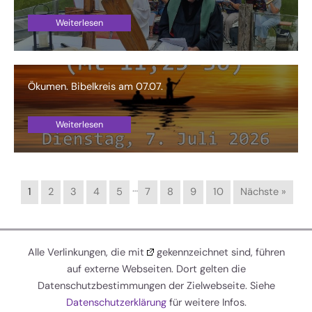
Weiterlesen
Ökumen. Bibelkreis am 07.07.
Weiterlesen
…
1
2
3
4
5
7
8
9
10
Nächste »
Alle Verlinkungen, die mit
gekennzeichnet sind, führen
auf externe Webseiten. Dort gelten die
Datenschutzbestimmungen der Zielwebseite. Siehe
Datenschutzerklärung
für weitere Infos.