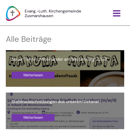
Zum
Inhalt
Evang.-Luth. Kirchengemeinde
Zusmarshausen
springen
Alle Beiträge
Neuer Termin „Miteinander am Nachmittag“ 12.08.
Weiterlesen
Stellenausschreibungen aus unserem Dekanat
Weiterlesen