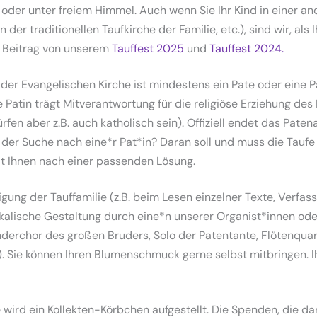
oder unter freiem Himmel. Auch wenn Sie Ihr Kind in einer an
in der traditionellen Taufkirche der Familie, etc.), sind wir, a
m Beitrag von unserem
Tauffest 2025
und
Tauffest 2024.
der Evangelischen Kirche ist mindestens ein Pate oder eine Pa
e Patin trägt Mitverantwortung für die religiöse Erziehung des
rfen aber z.B. auch katholisch sein). Offiziell endet das Pate
i der Suche nach eine*r Pat*in? Daran soll und muss die Taufe
it Ihnen nach einer passenden Lösung.
ligung der Tauffamilie (z.B. beim Lesen einzelner Texte, Verfas
ikalische Gestaltung durch eine*n unserer Organist*innen od
inderchor des großen Bruders, Solo der Patentante, Flötenquar
 Sie können Ihren Blumenschmuck gerne selbst mitbringen. 
ird ein Kollekten-Körbchen aufgestellt. Die Spenden, die dari