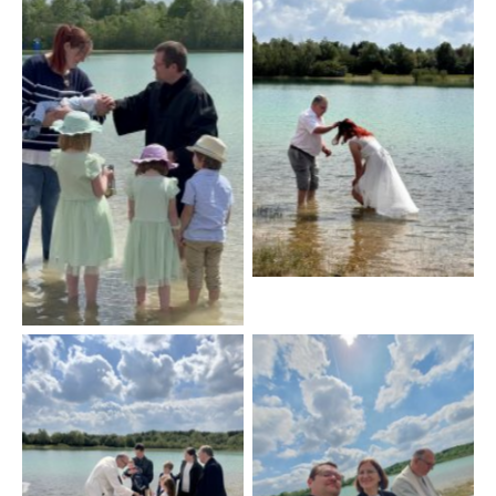
No Caption
No Caption
Diakon Matthias Schrank
beim Tauffest am
No Caption
langweider WSee 2014.