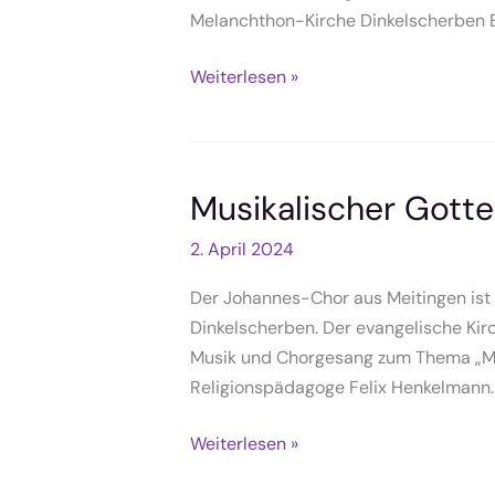
Melanchthon-Kirche Dinkelscherben E
Jubilare
Weiterlesen »
gesucht
für
Silberne
und
Musikalischer Gotte
Goldene
2. April 2024
Konfirmation
am
Der Johannes-Chor aus Meitingen ist 
02.06.
Dinkelscherben. Der evangelische Kir
Musik und Chorgesang zum Thema „Men
Religionspädagoge Felix Henkelmann.
Musikalischer
Weiterlesen »
Gottesdienst