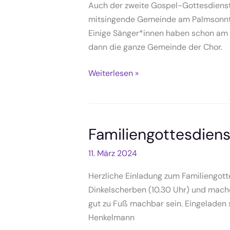
Auch der zweite Gospel-Gottesdienst 
mitsingende Gemeinde am Palmsonntag
Einige Sänger*innen haben schon am 
dann die ganze Gemeinde der Chor.
Eine
Weiterlesen »
volle
Kirche
zum
Gospelgottesdienst
Familiengottesdiens
(Bericht)
11. März 2024
Herzliche Einladung zum Familiengott
Dinkelscherben (10.30 Uhr) und mac
gut zu Fuß machbar sein. Eingeladen s
Henkelmann