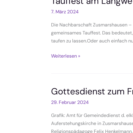
Tauffest am Langwei
7. März 2024
Die Nachbarschaft Zusmarshausen – W
gemeinsames Tauffest. Das bedeutet, 
taufen zu lassen.Oder auch einfach nu
Tauffest
Weiterlesen »
am
Langweider
See,
09.05.
Gottesdienst zum F
29. Februar 2024
Grafik: Amt für Gemeindedienst d. elk
Auferstehungskirche in Zusmarshausen
Religionspädagoge Felix Henkelmann. Ei