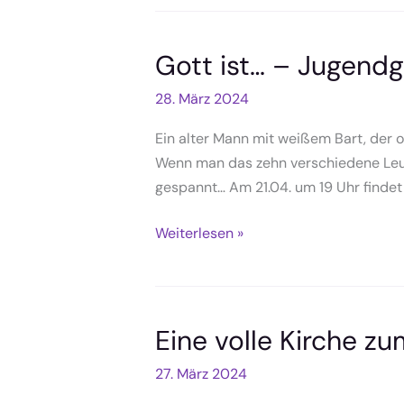
in
Dinkelscherben,
21.04.
Gott ist… – Jugendg
28. März 2024
Ein alter Mann mit weißem Bart, der o
Wenn man das zehn verschiedene Leut
gespannt… Am 21.04. um 19 Uhr findet
Gott
Weiterlesen »
ist…
–
Jugendgottesdienst,
21.04.
Eine volle Kirche z
27. März 2024