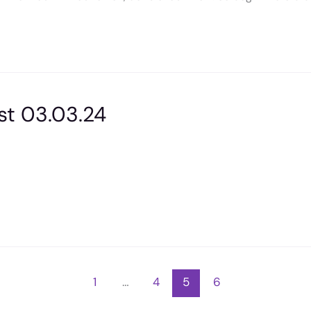
st 03.03.24
1
…
4
5
6