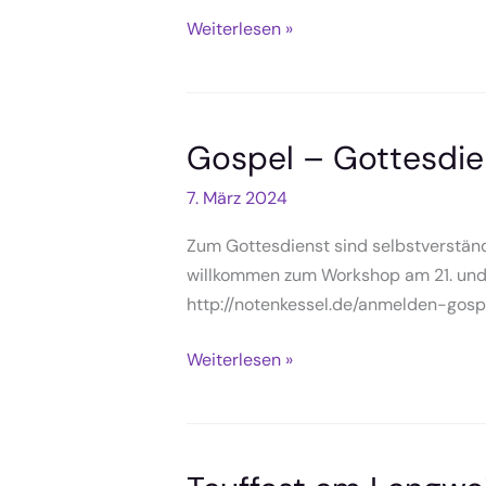
Familiengottesdienst
Weiterlesen »
am
Ostermontag,
01.04.
Gospel – Gottesdie
7. März 2024
Zum Gottesdienst sind selbstverständl
willkommen zum Workshop am 21. und 
http://notenkessel.de/anmelden-gos
Gospel
Weiterlesen »
–
Gottesdienst
24.3.24