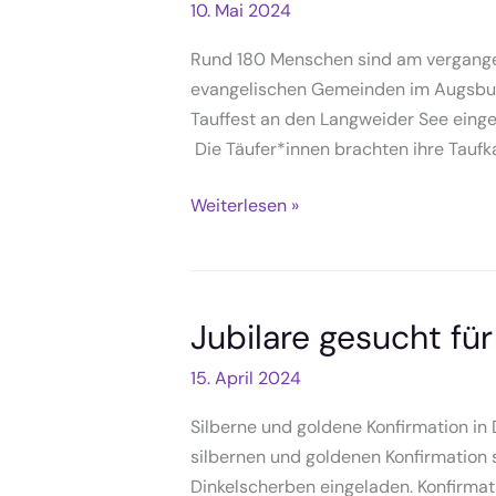
10. Mai 2024
Rund 180 Menschen sind am vergange
evangelischen Gemeinden im Augsbur
Tauffest an den Langweider See eingel
Die Täufer*innen brachten ihre Taufka
Tauffest
Weiterlesen »
an
Christi
Himmelfahrt
(Bericht)
Jubilare gesucht fü
15. April 2024
Silberne und goldene Konfirmation in
silbernen und goldenen Konfirmation 
Dinkelscherben eingeladen. Konfirmat